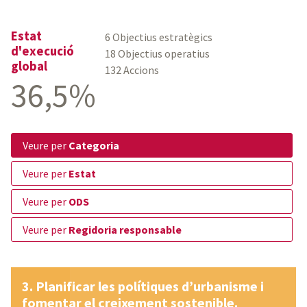
Estat
6 Objectius estratègics
d'execució
18 Objectius operatius
global
132 Accions
36,5%
veure per
Categoria
veure per
Estat
veure per
ODS
veure per
Regidoria responsable
Planificar les polítiques d’urbanisme i
fomentar el creixement sostenible.