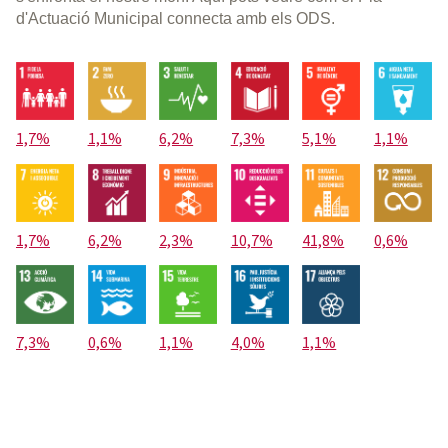
d'Actuació Municipal connecta amb els ODS.
1,7%
1,1%
6,2%
7,3%
5,1%
1,1%
1,7%
6,2%
2,3%
10,7%
41,8%
0,6%
7,3%
0,6%
1,1%
4,0%
1,1%