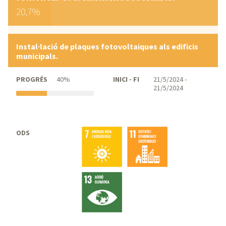
20,7%
Instal·lació de plaques fotovoltaiques als edificis
municipals.
PROGRÉS
40%
INICI - FI
21/5/2024 -
21/5/2024
ODS