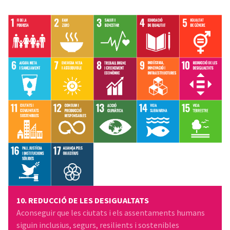
10. REDUCCIÓ DE LES DESIGUALTATS
Aconseguir que les ciutats i els assentaments humans
siguin inclusius, segurs, resilients i sostenibles