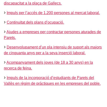
discapacitat a la plaça de Gallecs.
Impuls per l’accés de 1.200 persones al mercat laboral.
Continuïtat dels plans d’ocupació.
Ajudes a empreses per contractar persones aturades de
Parets.
Desenvolupament d’un pla intensiu de suport als majors
de cinquanta anys per a la seva inserció laboral.
Acompanyament dels joves (de 18 a 30 anys) en la
recerca de feina.
Impuls de la incorporació d’estudiants de Parets del
Vallès en règim de pràctiques en les empreses del poble.