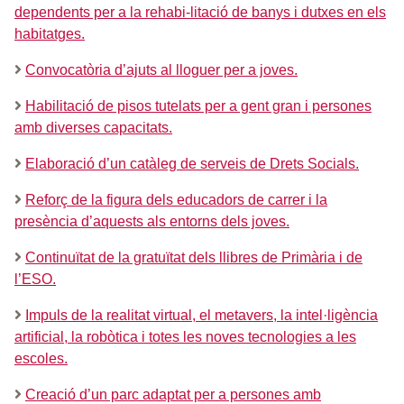
dependents per a la rehabi-litació de banys i dutxes en els
habitatges.
Convocatòria d’ajuts al lloguer per a joves.
Habilitació de pisos tutelats per a gent gran i persones
amb diverses capacitats.
Elaboració d’un catàleg de serveis de Drets Socials.
Reforç de la figura dels educadors de carrer i la
presència d’aquests als entorns dels joves.
Continuïtat de la gratuïtat dels llibres de Primària i de
l’ESO.
Impuls de la realitat virtual, el metavers, la intel·ligència
artificial, la robòtica i totes les noves tecnologies a les
escoles.
Creació d’un parc adaptat per a persones amb