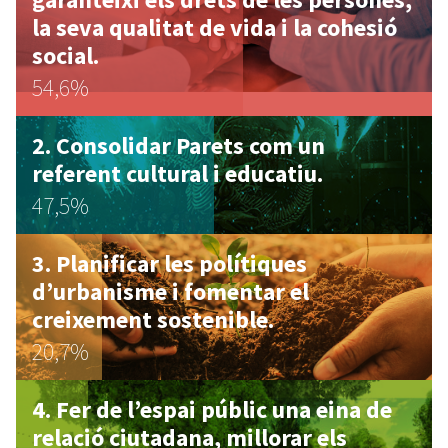
la seva qualitat de vida i la cohesió
social.
54,6%
Consolidar Parets com un
referent cultural i educatiu.
47,5%
Planificar les polítiques
d’urbanisme i fomentar el
creixement sostenible.
20,7%
Fer de l’espai públic una eina de
relació ciutadana, millorar els