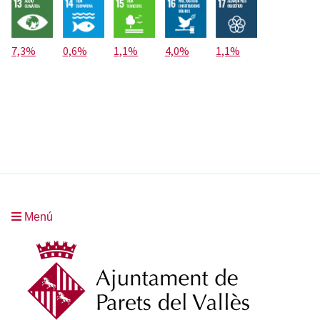
7,3%
0,6%
1,1%
4,0%
1,1%
Menú