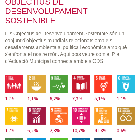
OBJECTIUS DE
DESENVOLUPAMENT
SOSTENIBLE
Els Objectius de Desenvolupament Sostenible són un
conjunt d'objectius mundials relacionats amb els
desafiaments ambientals, polítics i econòmics amb què
s'enfronta el nostre món. Aquí pots veure com el Pla
d'Actuació Municipal connecta amb els ODS.
1,7%
1,1%
6,2%
7,3%
5,1%
1,1%
1,7%
6,2%
2,3%
10,7%
41,8%
0,6%