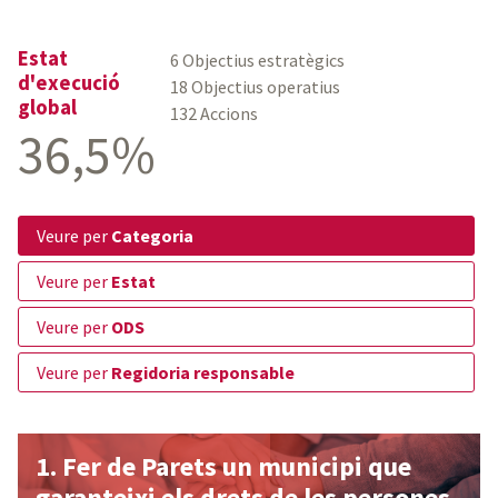
Estat
6 Objectius estratègics
d'execució
18 Objectius operatius
global
132 Accions
36,5%
veure per
Categoria
veure per
Estat
veure per
ODS
veure per
Regidoria responsable
Fer de Parets un municipi que
garanteixi els drets de les persones,