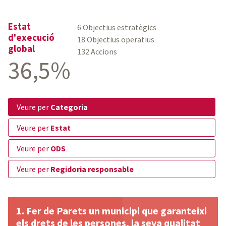
Estat
6 Objectius estratègics
d'execució
18 Objectius operatius
global
132 Accions
36,5%
veure per
Categoria
veure per
Estat
veure per
ODS
veure per
Regidoria responsable
Fer de Parets un municipi que garanteixi
els drets de les persones, la seva qualitat